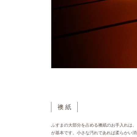
襖 紙
ふすまの大部分を占める襖紙のお手入れは、
が基本です。小さな汚れであれば柔らかい消