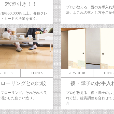
5%割引き！！
プロが教える、畳のお手入れ
法。よごれの落とし方をご紹
価格50,000円以上、各種クレ
ットカードの決済を省く。
25.01.18
TOPICS
2025.01.18
TOPIC
フローリングとの比較
襖・障子のお手入
とフローリング。それぞれの良
プロが教える、襖・障子のお
を活かした住まい造り。
れ方法。建具調整も合わせて
介