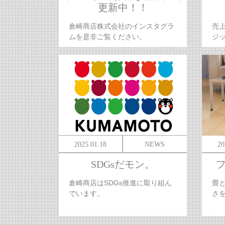
更新中！！
倉崎商店株式会社のインスタグラ
売上
ムを是非ご覧ください。
ジ
2025.01.18
NEWS
20
SDGsだモン。
倉崎商店はSDGs推進に取り組ん
畳
でいます。
さ