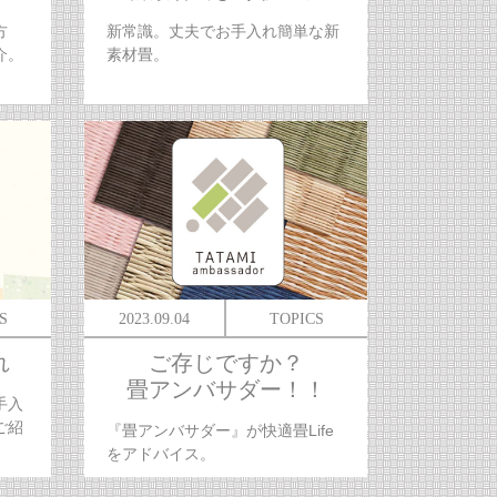
方
新常識。丈夫でお手入れ簡単な新
介。
素材畳。
S
2023.09.04
TOPICS
れ
ご存じですか？
畳アンバサダー！！
手入
ご紹
『畳アンバサダー』が快適畳Life
をアドバイス。