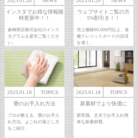
2025.01.20
NEWS
2025.01.20
NEWS
インスタでお得な情報随
ウェブサイトご覧の方
時更新中！！
5%割引き！！
倉崎商店株式会社のインス
売上価格50,000円以上、各
タグラムを是非ご覧くださ
種クレジットカードの決済
い。
を省く。
2025.01.18
TOPICS
2025.01.18
TOPICS
畳のお手入れ方法
新素材でより快適に
プロが教える、畳のお手入
新常識。丈夫でお手入れ簡
れ方法。よごれの落とし方
単な新素材畳。
をご紹介。