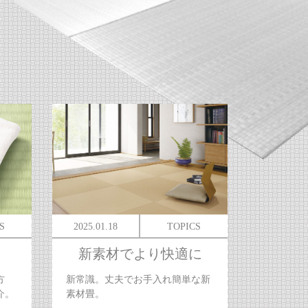
S
2025.01.18
TOPICS
新素材でより快適に
方
新常識。丈夫でお手入れ簡単な新
介。
素材畳。