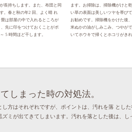
が長持ちします。また、布団と同
ます。お掃除は、掃除機がけと
。春と秋の年2 回、よく晴 れ
い草の表面は美しいツヤを帯び
。畳は部屋の中で入れるところが
お勧めです。掃除機をかけた後
う、先に印をつけておくことがポ
米ぬかの油がしみこみ、つやが
～ 5 時間ほど干します。
いてホウキで掃くとホコリがき
してしまった時の対処法。
とし方はそれぞれですが、ポイントは、汚れを落 とした
黒ズミが出てきてしまいます。汚れを落とした後は、し