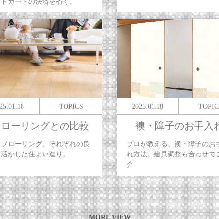
ットカードの決済を省く。
25.01.18
TOPICS
2025.01.18
TOPIC
フローリングとの比較
襖・障子のお手入
とフローリング。それぞれの良
プロが教える、襖・障子のお
を活かした住まい造り。
れ方法。建具調整も合わせて
介
MORE VIEW