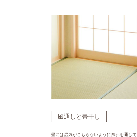
風通しと畳干し
畳には湿気がこもらないように風邪を通して