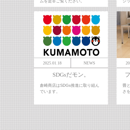
ムを是非ご覧ください。
ジ
2025.01.18
NEWS
20
SDGsだモン。
倉崎商店はSDGs推進に取り組ん
畳
でいます。
さ