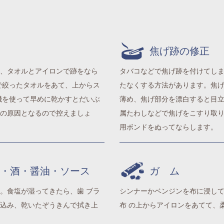
焦げ跡の修正
、タオルとアイロンで跡をなら
タバコなどで焦げ跡を付けてし
で絞ったタオルをあて、上からス
たなくする方法があります。焦
機を使って早めに乾かすとだいぶ
薄め、焦げ部分を漂白すると目
の原因となるので控えましょ
属たわしなどで焦げをこすり取り
用ボンドをぬってならします。
・酒・醤油・ソース
ガ ム
。食塩が湿ってきたら、歯 ブラ
シンナーかベンジンを布に浸し
込み、乾いたぞうきんで拭き上
布 の上からアイロンをあてて、