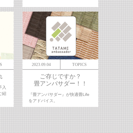
S
2023.09.04
TOPICS
れ
ご存じですか？
畳アンバサダー！！
手入
ご紹
『畳アンバサダー』が快適畳Life
をアドバイス。